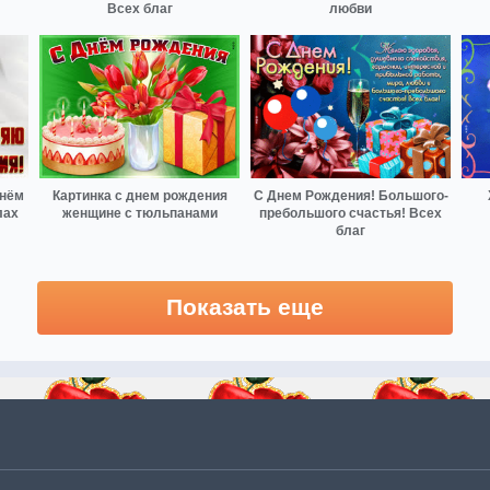
Всех благ
любви
днём
Картинка с днем рождения
С Днем Рождения! Большого-
лах
женщине с тюльпанами
пребольшого счастья! Всех
благ
Показать еще