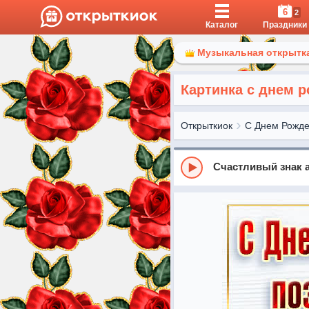
6
2
Каталог
Праздники
Музыкальная открытка
Картинка с днем 
Открыткиок
С Днем Рожд
Счастливый знак 