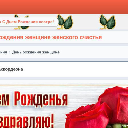
 С Днем Рождения сестре!
рождения женщине женского счастья
ения
День рождения женщине
аккордеона