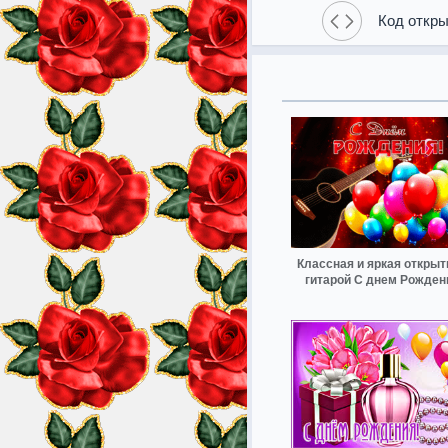
Код откры
Классная и яркая открыт
гитарой С днем Рожден