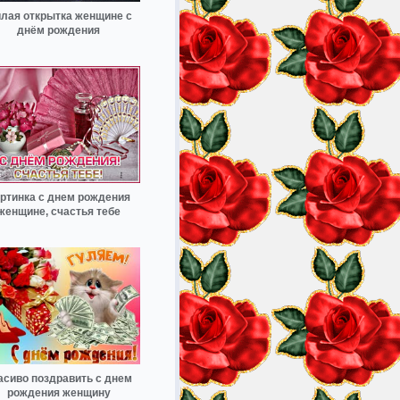
лая открытка женщине с
днём рождения
ртинка с днем рождения
женщине, счастья тебе
асиво поздравить с днем
рождения женщину