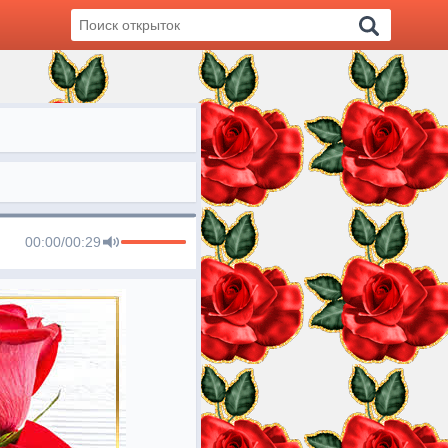
00:00
/
00:29