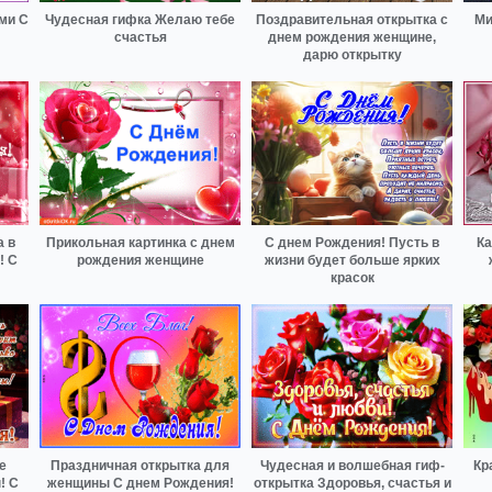
ми С
Чудесная гифка Желаю тебе
Поздравительная открытка с
Ми
счастья
днем рождения женщине,
дарю открытку
а в
Прикольная картинка с днем
С днем Рождения! Пусть в
Ка
! С
рождения женщине
жизни будет больше ярких
красок
е
Праздничная открытка для
Чудесная и волшебная гиф-
Кр
! С
женщины С днем Рождения!
открытка Здоровья, счастья и