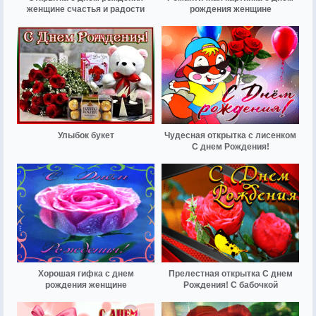
женщине счастья и радости
рождения женщине
Улыбок букет
Чудесная открытка с лисенком
С днем Рождения!
Хорошая гифка с днем
Прелестная открытка С днем
рождения женщине
Рождения! С бабочкой