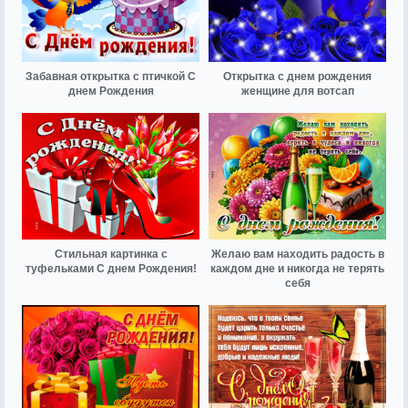
Забавная открытка с птичкой С
Открытка с днем рождения
днем Рождения
женщине для вотсап
Стильная картинка с
Желаю вам находить радость в
туфельками С днем Рождения!
каждом дне и никогда не терять
себя