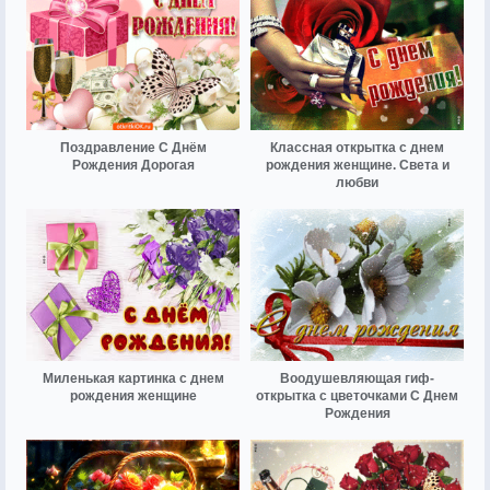
Поздравление С Днём
Классная открытка с днем
Рождения Дорогая
рождения женщине. Света и
любви
Миленькая картинка с днем
Воодушевляющая гиф-
рождения женщине
открытка с цветочками С Днем
Рождения