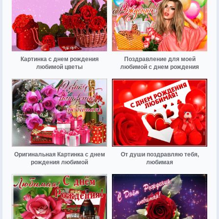
Картинка с днем рождения
Поздравление для моей
любимой цветы
любимой с днем рождения
Оригинальная Картинка с днем
От души поздравляю тебя,
рождения любимой
любимая