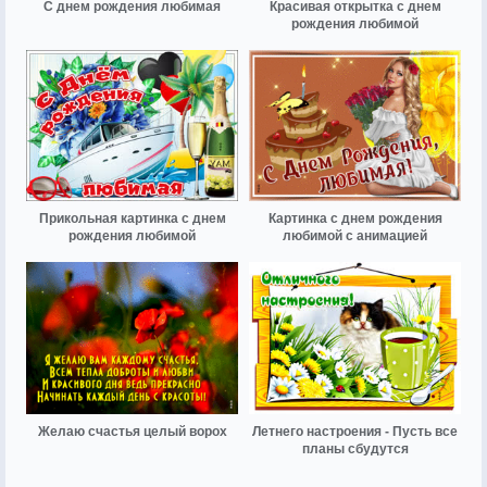
С днем рождения любимая
Красивая открытка с днем
рождения любимой
Прикольная картинка с днем
Картинка с днем рождения
рождения любимой
любимой с анимацией
Желаю счастья целый ворох
Летнего настроения - Пусть все
планы сбудутся