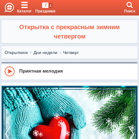
7
1
Каталог
Праздники
Поиск
Открытка с прекрасным зимним
четвергом
Открыткиок
Дни недели
Четверг
Приятная мелодия