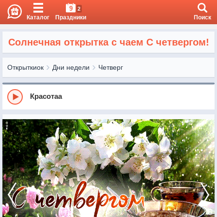
9
2
Каталог
Праздники
Поиск
Солнечная открытка с чаем С четвергом!
Открыткиок
Дни недели
Четверг
Красотаа