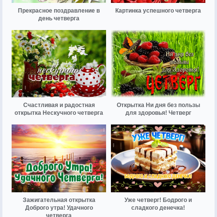
Прекрасное поздравление в
Картинка успешного четверга
день четверга
Счастливая и радостная
Открытка Ни дня без пользы
открытка Нескучного четверга
для здоровья! Четверг
Зажигательная открытка
Уже четверг! Бодрого и
Доброго утра! Удачного
сладкого денечка!
четверга