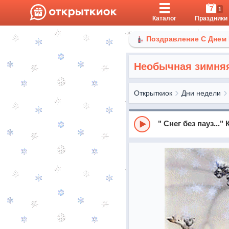
7
1
Каталог
Праздники
Поздравление С Днем
Необычная зимняя
Открыткиок
Дни недели
" Снег без пауз...