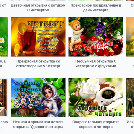
о от
Цветочная открытка с котиком
Прекрасное поздравление в
С
С четвергом
день четверга
, а
Прекрасная открытка со
Необычная открытка С
рг
стихотворением Четверг
четвергом с фруктами
елаю
Нежная и ароматная летняя
Очаровательная открытка
Иск
,
открытка Удачного четверга
хорошего четверга
о