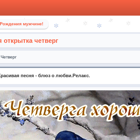
 Рождения мужчине!
 открытка четверг
Четверг
" Красивая песня - блюз о любви.Релакс.