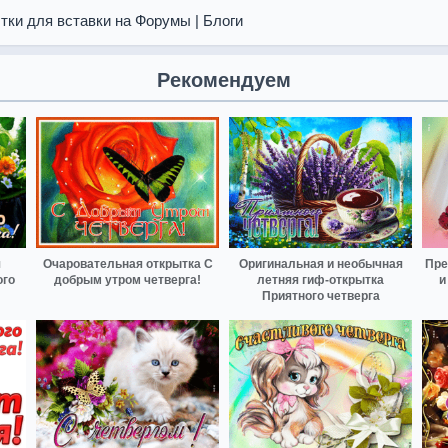
тки для вставки на Форумы | Блоги
Рекомендуем
я
Очаровательная открытка С
Оригинальная и необычная
Пре
ого
добрым утром четверга!
летняя гиф-открытка
и
Приятного четверга