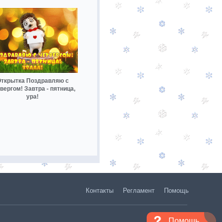
ткрытка Поздравляю с
вергом! Завтра - пятница,
ура!
Контакты
Регламент
Помощь
Помощь