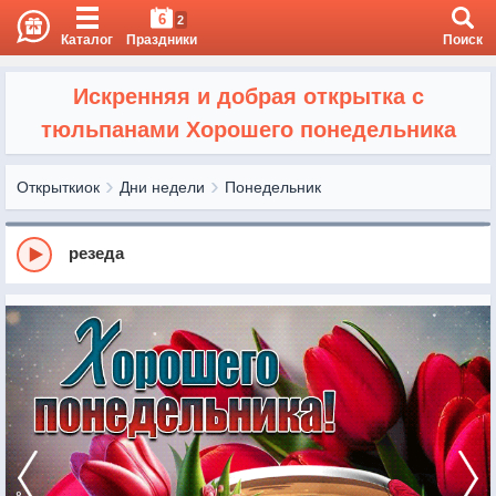
6
2
Каталог
Праздники
Поиск
Искренняя и добрая открытка с
тюльпанами Хорошего понедельника
Открыткиок
Дни недели
Понедельник
резеда