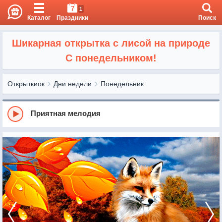
7
1
Каталог
Праздники
Поиск
Шикарная открытка с лисой на природе
С понедельником!
Открыткиок
Дни недели
Понедельник
Приятная мелодия