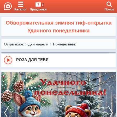
7
1
Каталог
Праздники
Поиск
Обворожительная зимняя гиф-открытка
Удачного понедельника
Открыткиок
Дни недели
Понедельник
РОЗА ДЛЯ ТЕБЯ