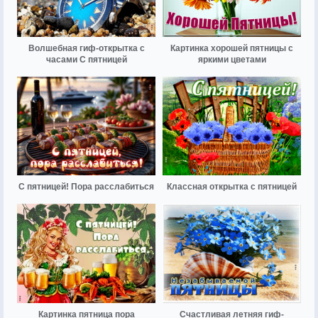
Волшебная гиф-открытка с
Картинка хорошей пятницы с
часами С пятницей
яркими цветами
С пятницей! Пора расслабиться
Классная открытка с пятницей
Картинка пятница пора
Счастливая летняя гиф-