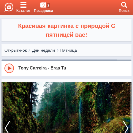
9
2
Каталог
Праздники
Поиск
Красивая картинка с природой С
пятницей вас!
Открыткиок
Дни недели
Пятница
Tony Carreira - Eras Tu