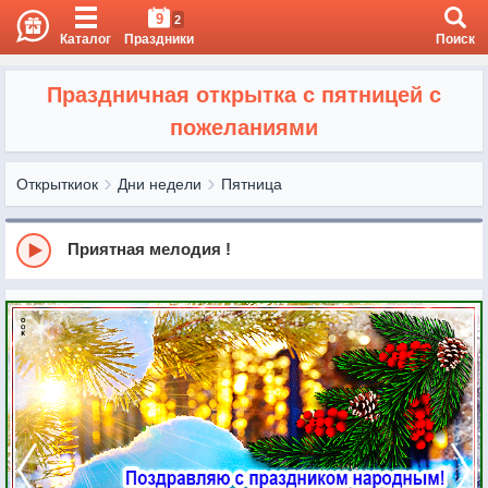
9
2
Каталог
Праздники
Поиск
Праздничная открытка с пятницей с
пожеланиями
Открыткиок
Дни недели
Пятница
Приятная мелодия !