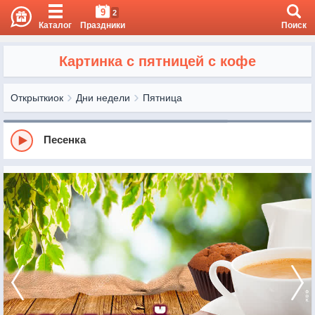
9
2
Каталог
Праздники
Поиск
Картинка с пятницей с кофе
Открыткиок
Дни недели
Пятница
Песенка