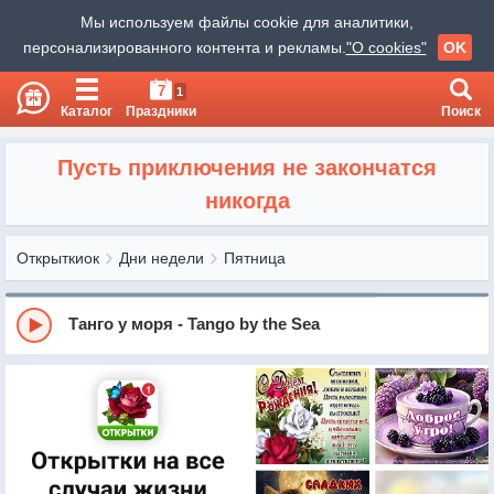
Мы используем файлы cookie для аналитики,
персонализированного контента и рекламы.
"О cookies"
OK
7
1
Каталог
Праздники
Поиск
Пусть приключения не закончатся
никогда
Открыткиок
Дни недели
Пятница
Танго у моря - Tango by the Sea