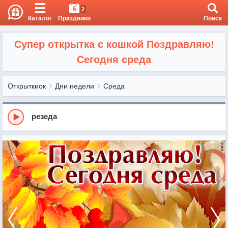
6
2
Каталог
Праздники
Поиск
Супер открытка с кошкой Поздравляю!
Сегодня среда
Открыткиок
Дни недели
Среда
резеда