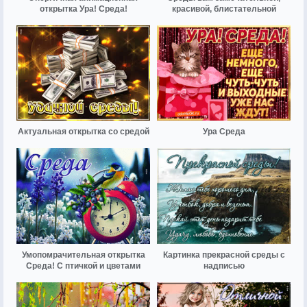
открытка Ура! Среда!
красивой, блистательной
Актуальная открытка со средой
Ура Среда
Умопомрачительная открытка
Картинка прекрасной среды с
Среда! С птичкой и цветами
надписью