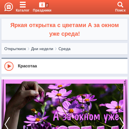
8
2
Каталог
Праздники
Поиск
Яркая открытка с цветами А за окном
уже среда!
Открыткиок
Дни недели
Среда
Красотаа