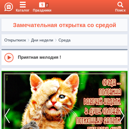
9
2
Каталог
Праздники
Поиск
Замечательная открытка со средой
Открыткиок
Дни недели
Среда
Приятная мелодия !