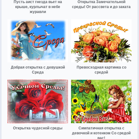
Пусть аист гнезда вьет на
Открытка Замечательной
крыше, курлычат в небе
среды! От рассвета и до заката
журавли
Добрая открытка с девушкой
Превосходная картинка со
Среда
средой
Открытка чудесной среды
Симпатичная открытка с
девочкой и котенком Со средой
вас!