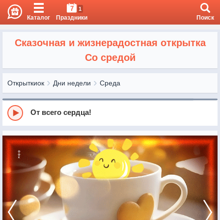
7
1
Каталог
Праздники
Поиск
Сказочная и жизнерадостная открытка
Со средой
Открыткиок
Дни недели
Среда
От всего сердца!