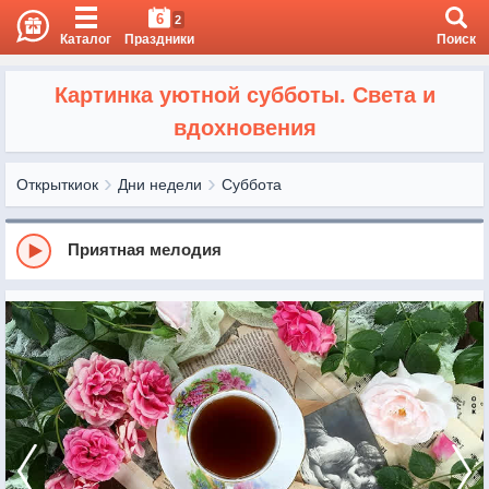
6
2
Каталог
Праздники
Поиск
Картинка уютной субботы. Света и
вдохновения
Открыткиок
Дни недели
Суббота
Приятная мелодия