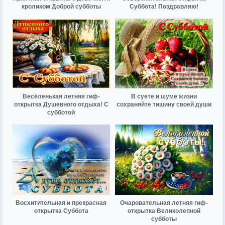
кроликом Доброй субботы
Суббота! Поздравляю!
Весёленькая летняя гиф-
В суете и шуме жизни
открытка Душевного отдыха! С
сохраняйте тишину своей души
субботой
Восхитительная и прекрасная
Очаровательная летняя гиф-
открытка Суббота
открытка Великолепной
субботы