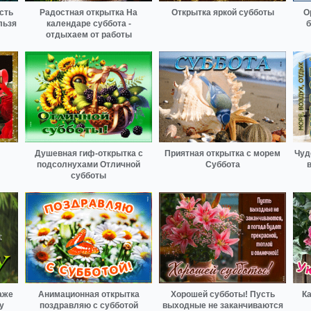
сть
Радостная открытка На
Открытка яркой субботы
О
льзя
календаре суббота -
б
отдыхаем от работы
Душевная гиф-открытка с
Приятная открытка с морем
Чуд
подсолнухами Отличной
Суббота
в
субботы
аже
Анимационная открытка
Хорошей субботы! Пусть
Ка
у
поздравляю с субботой
выходные не заканчиваются