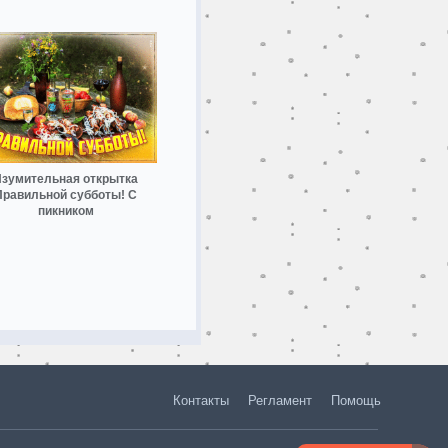
зумительная открытка
Правильной субботы! С
пикником
Контакты
Регламент
Помощь