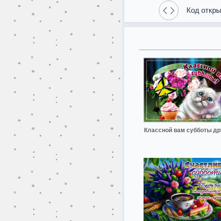
Код откры
Классной вам субботы др