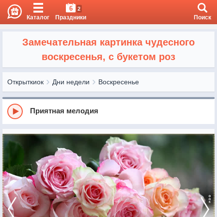
6
2
Каталог
Праздники
Поиск
Замечательная картинка чудесного
воскресенья, с букетом роз
Открыткиок
Дни недели
Воскресенье
Приятная мелодия