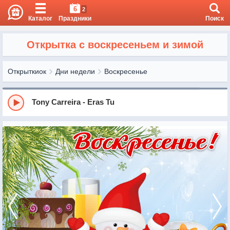
6
2
Каталог
Праздники
Поиск
Открытка с воскресеньем и зимой
Открыткиок
Дни недели
Воскресенье
Tony Carreira - Eras Tu