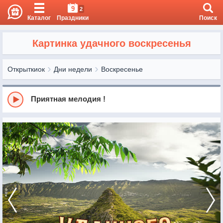
9
2
Каталог
Праздники
Поиск
Картинка удачного воскресенья
Открыткиок
Дни недели
Воскресенье
Приятная мелодия !