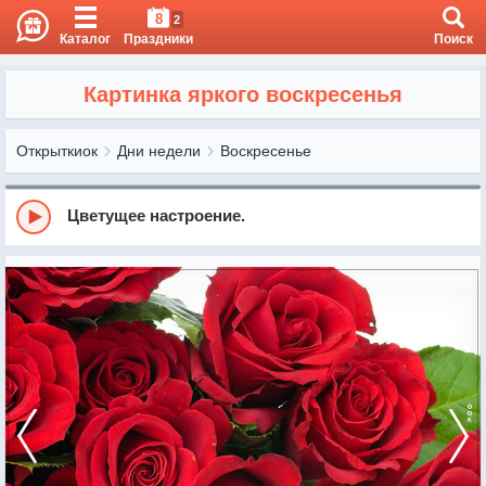
8
2
Каталог
Праздники
Поиск
Картинка яркого воскресенья
Открыткиок
Дни недели
Воскресенье
Цветущее настроение.