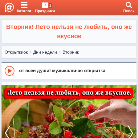
7
1
Каталог
Праздники
Поиск
Вторник! Лето нельзя не любить, оно же
вкусное
Открыткиок
Дни недели
Вторник
от всей души! музыкальная открытка