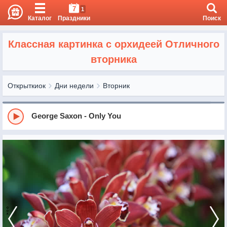
7
1
Каталог
Праздники
Поиск
Классная картинка с орхидеей Отличного
вторника
Открыткиок
Дни недели
Вторник
George Saxon - Only You