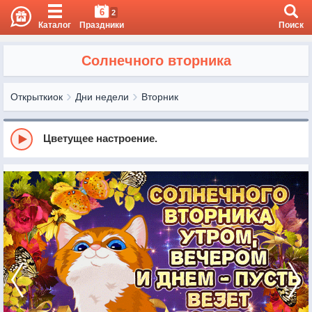
6
2
Каталог
Праздники
Поиск
Солнечного вторника
Открыткиок
Дни недели
Вторник
Цветущее настроение.