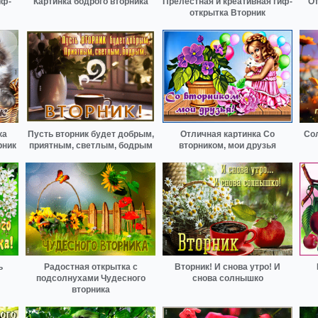
иф-
Картинка бодрого вторника
Прелестная и креативная гиф-
От
открытка Вторник
ка
Пусть вторник будет добрым,
Отличная картинка Со
Сол
рник
приятным, светлым, бодрым
вторником, мои друзья
ь
Радостная открытка с
Вторник! И снова утро! И
подсолнухами Чудесного
снова солнышко
вторника