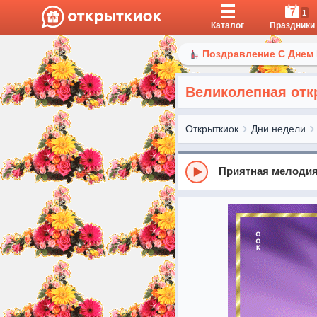
7
1
Каталог
Праздники
Поздравление С Днем
Великолепная отк
Открыткиок
Дни недели
Приятная мелодия