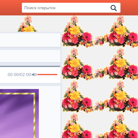
00:00
/
02:00