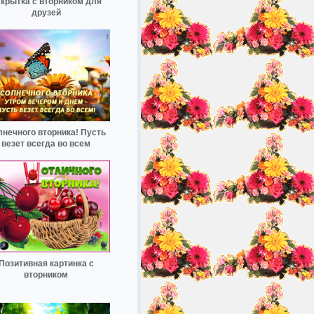
крытка с вторником для
друзей
нечного вторника! Пусть
везет всегда во всем
Позитивная картинка с
вторником