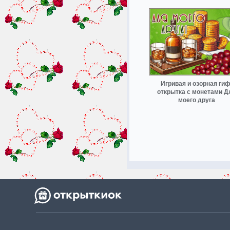
Игривая и озорная гиф
открытка с монетами Д
моего друга