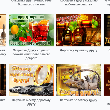
Открытка Друг, желаю тебе
Хорошему другу я желаю
И н
большого счастья
побольше счастья
п
ная
Открытка Другу - лучших
Дорогому лучшему другу
оему
пожеланий! Всего самого
доброго
ытка
Картинка моему дорогому
Картинка золотому другу
другу
п