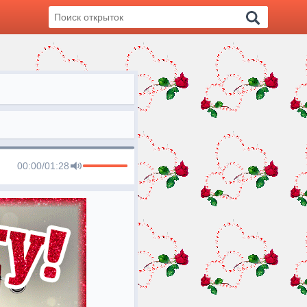
00:00
/
01:28