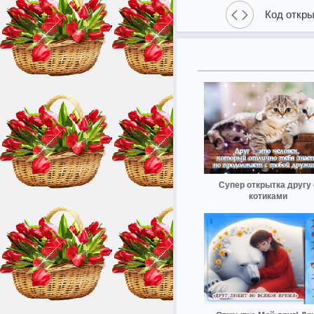
Код откры
Супер открытка другу 
котиками