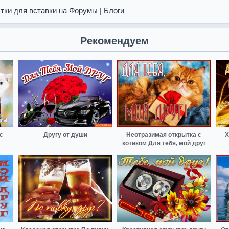
тки для вставки на Форумы | Блоги
Рекомендуем
с
Другу от души
Неотразимая открытка с
Х
котиком Для тебя, мой друг