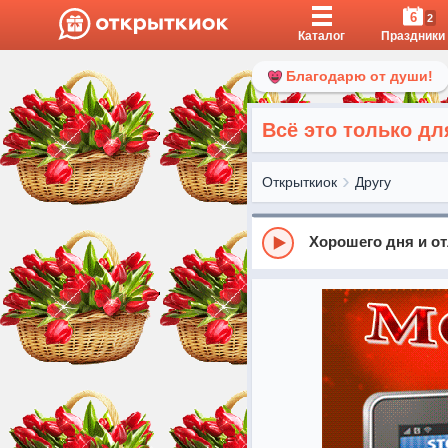
6
2
Каталог
Праздники
Благодарю от души!
Всё это только дл
Открыткиок
Другу
Хорошего дня и от