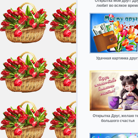
Открытка Мой друг! Др
любит во всякое врем
Удачная картинка друг
Открытка Друг, желаю т
большого счастья