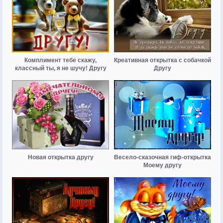
Комплимент тебе скажу,
Креативная открытка с собачкой
классный ты, я не шучу! Другу
Другу
Новая открытка другу
Весело-сказочная гиф-открытка
Моему другу