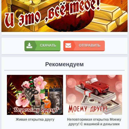
СКАЧАТЬ
ОТПРАВИТЬ
Рекомендуем
Живая открытка другу
Неповторимая открытка Моему
другу! С машиной и деньгами