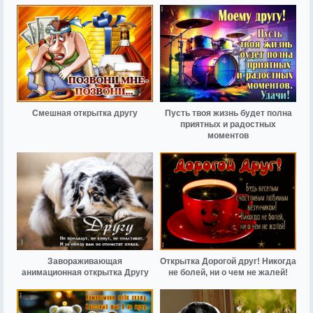
Смешная открытка другу
Пусть твоя жизнь будет полна
приятных и радостных
моментов
Завораживающая
Открытка Дорогой друг! Никогда
анимационная открытка Другу
не болей, ни о чем не жалей!