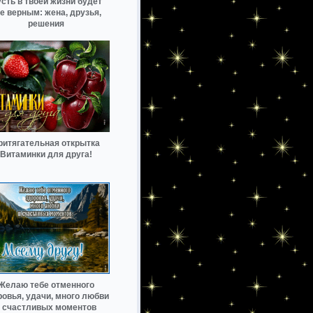
сть в твоей жизни будет
е верным: жена, друзья,
решения
ритягательная открытка
Витаминки для друга!
Желаю тебе отменного
ровья, удачи, много любви
 счастливых моментов