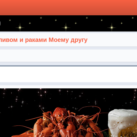
 пивом и раками Моему другу