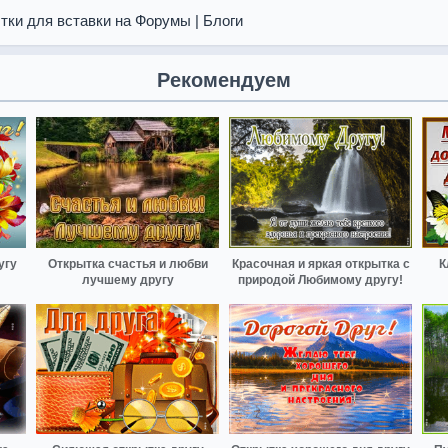
тки для вставки на Форумы | Блоги
Рекомендуем
угу
Открытка счастья и любви
Красочная и яркая открытка с
К
лучшему другу
природой Любимому другу!