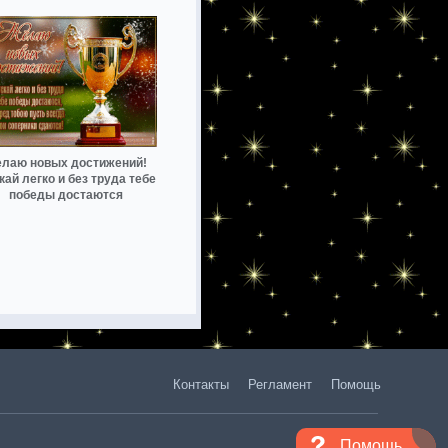
лаю новых достижений!
кай легко и без труда тебе
победы достаются
Контакты
Регламент
Помощь
Помощь