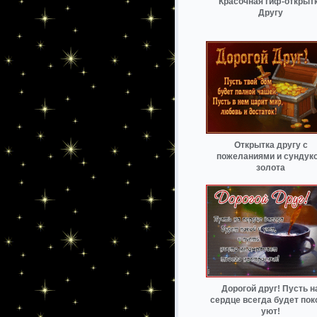
Красочная гиф-открыт
Другу
Открытка другу с
пожеланиями и сундук
золота
Дорогой друг! Пусть н
сердце всегда будет пок
уют!