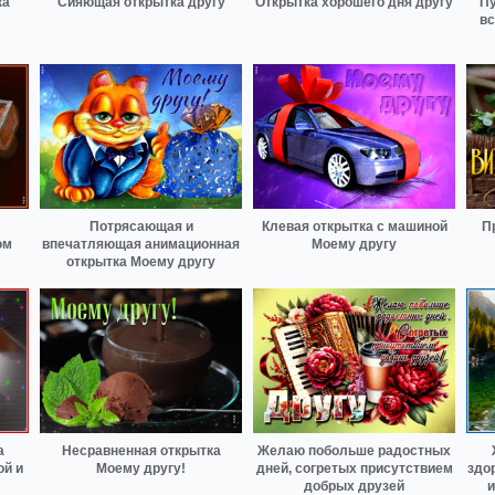
ка
Сияющая открытка другу
Открытка хорошего дня другу
Пу
вс
Потрясающая и
Клевая открытка с машиной
П
ом
впечатляющая анимационная
Моему другу
открытка Моему другу
а
Несравненная открытка
Желаю побольше радостных
ой и
Моему другу!
дней, согретых присутствием
здо
добрых друзей
и