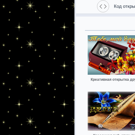
Код откры
Креативная открытка др