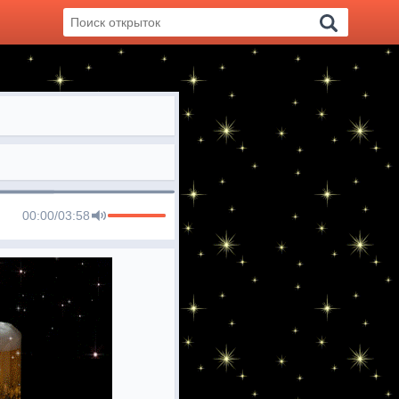
00:00
/
03:58