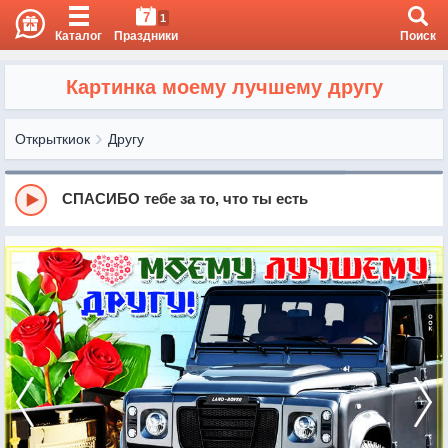
7
1
Каталог
Праздники
Поиск
Картинка моему лучшему другу
Открыткиок
Другу
СПАСИБО тебе за то, что ты есть