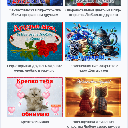
Фантастическая гиф-открытка
Очаровательная цветочная гиф-
Моим прекрасным друзьям
открытка Любимым друзьям
Гиф-открытка Друзья мои, я вас
Гармоничная гиф-открытка с
очень люблю и уважаю!
чаем Для друзей
Крепко обнимаю
Насыщенная и сияющая
открытка Люблю своих друзей