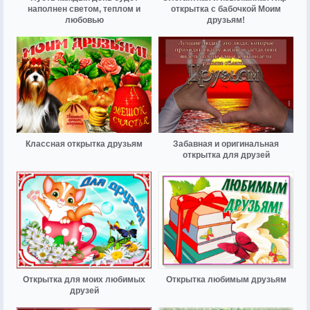
наполнен светом, теплом и
открытка с бабочкой Моим
любовью
друзьям!
Классная открытка друзьям
Забавная и оригинальная
открытка для друзей
Открытка для моих любимых
Открытка любимым друзьям
друзей