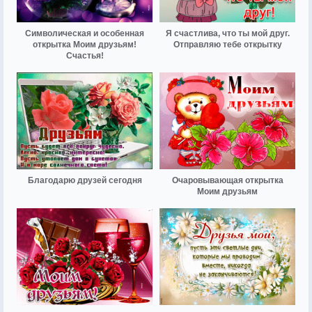
Символическая и особенная
Я счастлива, что ты мой друг.
открытка Моим друзьям!
Отправляю тебе открытку
Счастья!
Благодарю друзей сегодня
Очаровывающая открытка
Моим друзьям