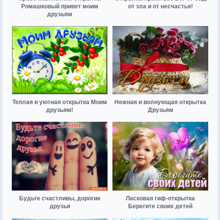
Ромашковый привет моим
от зла и от несчастья!
друзьям
Теплая и уютная открытка Моим
Нежная и волнующая открытка
друзьям!
Друзьям
Будьте счастливы, дорогие
Ласковая гиф-открытка
друзья
Берегите своих детей