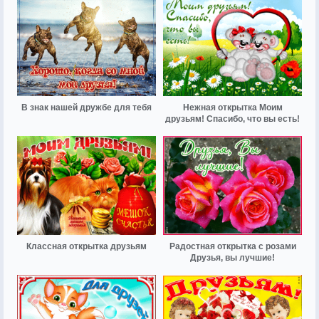
В знак нашей дружбе для тебя
Нежная открытка Моим
друзьям! Спасибо, что вы есть!
Классная открытка друзьям
Радостная открытка с розами
Друзья, вы лучшие!