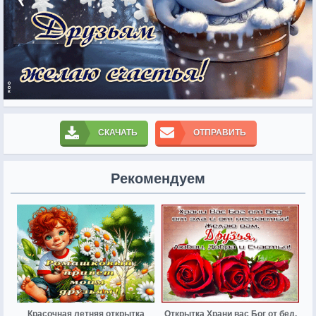
СКАЧАТЬ
ОТПРАВИТЬ
Рекомендуем
Красочная летняя открытка
Открытка Храни вас Бог от бед,