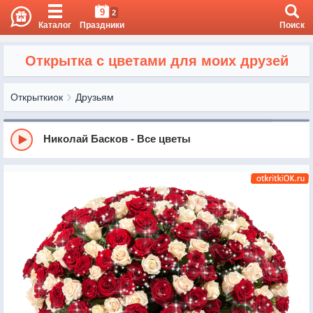
9
2
Каталог
Праздники
Поиск
Открытка с цветами для моих друзей
Открыткиок
Друзьям
Николай Басков - Все цветы