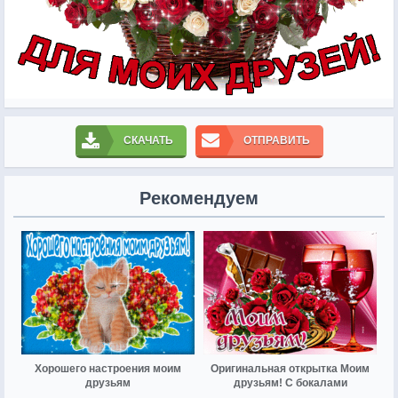
СКАЧАТЬ
ОТПРАВИТЬ
Рекомендуем
Хорошего настроения моим
Оригинальная открытка Моим
друзьям
друзьям! С бокалами