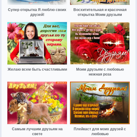
Супер открытка Я люблю своих
Восхитительная и красочная
друзей!
открытка Моим друзьям
Желаю всем быть счастливыми
Моим друзьям с любовью
нежная роза
Самым лучшим друзьям на
Плейкаст для моих друзей с
свете
любовью