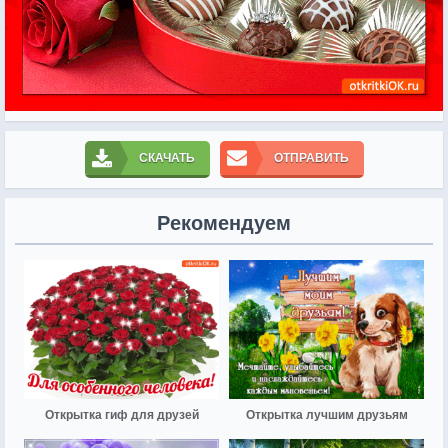
СКАЧАТЬ
ОТПРАВИТЬ
Рекомендуем
Открытка гиф для друзей
Открытка лучшим друзьям