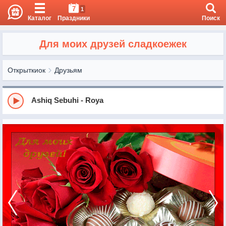
7
1
Каталог
Праздники
Поиск
Для моих друзей сладкоежек
Открыткиок
Друзьям
Ashiq Sebuhi - Roya