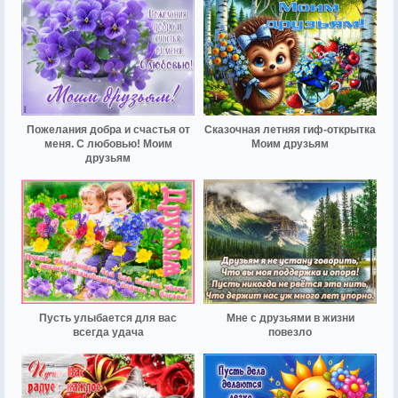
Пожелания добра и счастья от
Сказочная летняя гиф-открытка
меня. С любовью! Моим
Моим друзьям
друзьям
Пусть улыбается для вас
Мне с друзьями в жизни
всегда удача
повезло