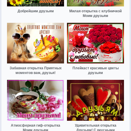
Добрейшим друзьям
Милая открытка с клубничкой
Моим друзьям
Забавная открытка Приятных
Плейкаст красивые цветы
моментов вам, друзья!
друзьям
Атмосферная гиф-открытка
Удивительная открытка
Моим друзьям
Друзьям! С вкусными