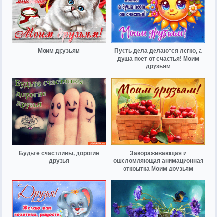
Моим друзьям
Пусть дела делаются легко, а
душа поет от счастья! Моим
друзьям
Будьте счастливы, дорогие
Завораживающая и
друзья
ошеломляющая анимационная
открытка Моим друзьям