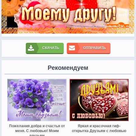
СКАЧАТЬ
ОТПРАВИТЬ
Рекомендуем
Пожелания добра и счастья от
Яркая и красочная гиф-
меня. С любовью! Моим
открытка Друзьям с любовью
друзьям