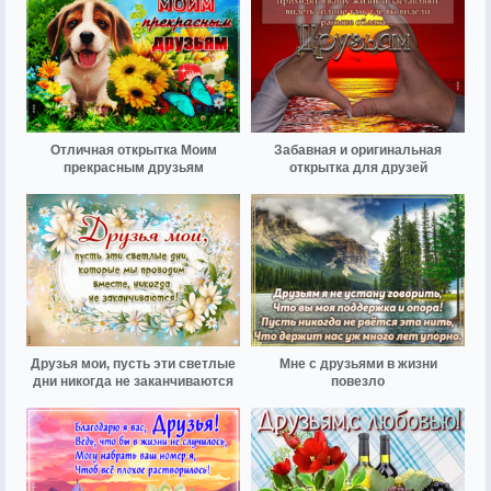
Отличная открытка Моим
Забавная и оригинальная
прекрасным друзьям
открытка для друзей
Друзья мои, пусть эти светлые
Мне с друзьями в жизни
дни никогда не заканчиваются
повезло