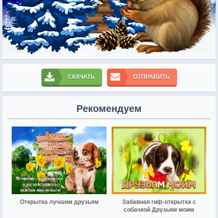
СКАЧАТЬ
ОТПРАВИТЬ
Рекомендуем
Открытка лучшим друзьям
Забавная гиф-открытка с
собачкой Друзьям моим