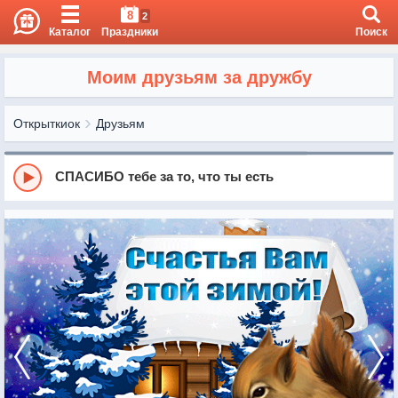
8
2
Каталог
Праздники
Поиск
Моим друзьям за дружбу
Открыткиок
Друзьям
СПАСИБО тебе за то, что ты есть