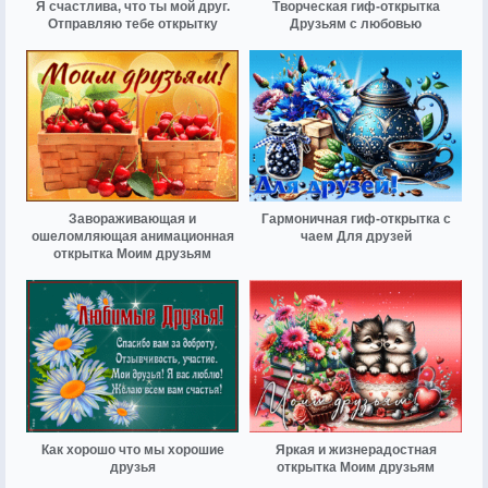
Я счастлива, что ты мой друг.
Творческая гиф-открытка
Отправляю тебе открытку
Друзьям с любовью
Завораживающая и
Гармоничная гиф-открытка с
ошеломляющая анимационная
чаем Для друзей
открытка Моим друзьям
Как хорошо что мы хорошие
Яркая и жизнерадостная
друзья
открытка Моим друзьям