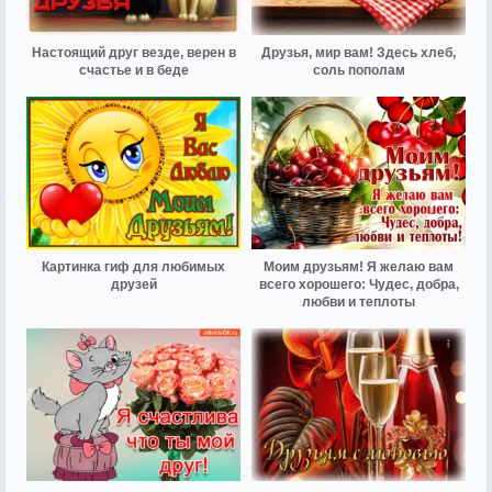
Настоящий друг везде, верен в
Друзья, мир вам! Здесь хлеб,
счастье и в беде
соль пополам
Картинка гиф для любимых
Моим друзьям! Я желаю вам
друзей
всего хорошего: Чудес, добра,
любви и теплоты