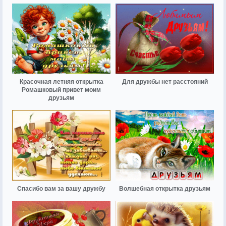
Красочная летняя открытка
Для дружбы нет расстояний
Ромашковый привет моим
друзьям
Спасибо вам за вашу дружбу
Волшебная открытка друзьям