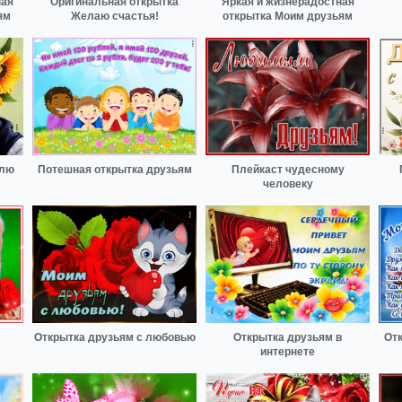
ная
Оригинальная открытка
Яркая и жизнерадостная
ям
Желаю счастья!
открытка Моим друзьям
блю
Потешная открытка друзьям
Плейкаст чудесному
человеку
Открытка друзьям с любовью
Открытка друзьям в
Отк
интернете