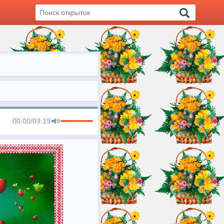
00:00
/
03:19