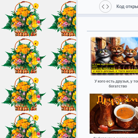
Код откры
У кого есть друзья, у то
богатство