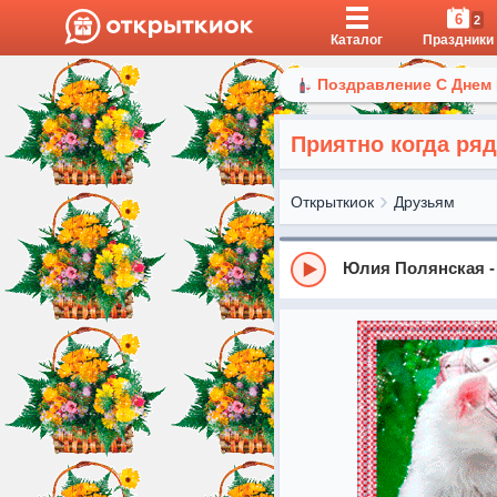
6
2
Каталог
Праздники
Поздравление С Днем
Приятно когда ряд
Открыткиок
Друзьям
Юлия Полянская -