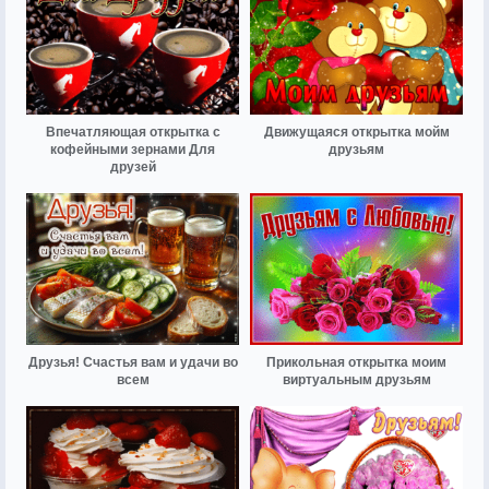
Впечатляющая открытка с
Движущаяся открытка мойм
кофейными зернами Для
друзьям
друзей
Друзья! Счастья вам и удачи во
Прикольная открытка моим
всем
виртуальным друзьям