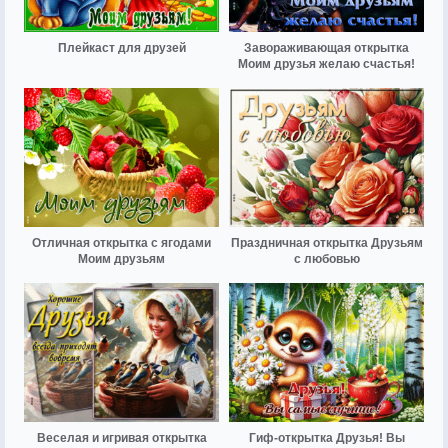
Плейкаст для друзей
Завораживающая открытка
Моим друзья желаю счастья!
Отличная открытка с ягодами
Праздничная открытка Друзьям
Моим друзьям
с любовью
Веселая и игривая открытка
Гиф-открытка Друзья! Вы