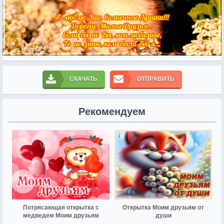
СКАЧАТЬ
ОТПРАВИТЬ
Рекомендуем
Потрясающая открытка с
Открытка Моим друзьям от
медведем Моим друзьям
души