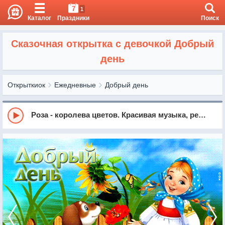
7
1
Каталог
Праздники
Поиск
Сказочная открытка с девочкой Добрый
день
Открыткиок
Ежедневные
Добрый день
Роза - королева цветов. Красивая музыка, релакс, саксофон