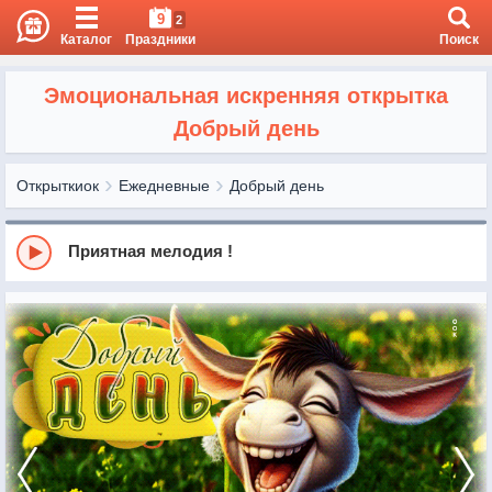
9
2
Каталог
Праздники
Поиск
Эмоциональная искренняя открытка
Добрый день
Открыткиок
Ежедневные
Добрый день
Приятная мелодия !