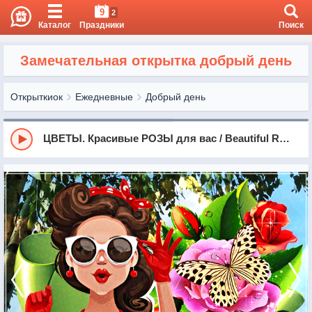
9
2
Каталог
Праздники
Поиск
Замечательная открытка добрый день
Открыткиок
Ежедневные
Добрый день
ЦВЕТЫ. Красивые РОЗЫ для вас / Beautiful Roses - For you