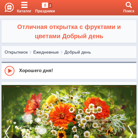
8
2
Каталог
Праздники
Поиск
Отличная открытка с фруктами и
цветами Добрый день
Открыткиок
Ежедневные
Добрый день
Хорошего дня!