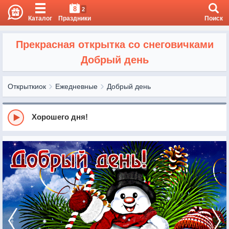
8
2
Каталог
Праздники
Поиск
Прекрасная открытка со снеговичками
Добрый день
Открыткиок
Ежедневные
Добрый день
Хорошего дня!