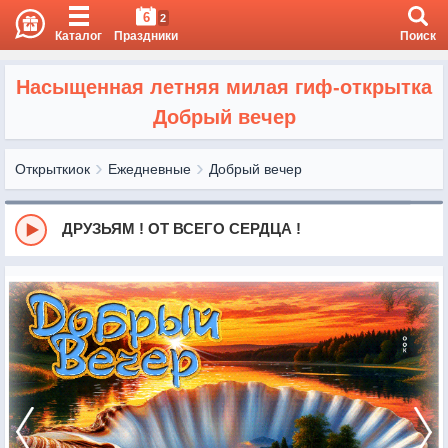
6
2
Каталог
Праздники
Поиск
Насыщенная летняя милая гиф-открытка
Добрый вечер
Открыткиок
Ежедневные
Добрый вечер
ДРУЗЬЯМ ! ОТ ВСЕГО СЕРДЦА !