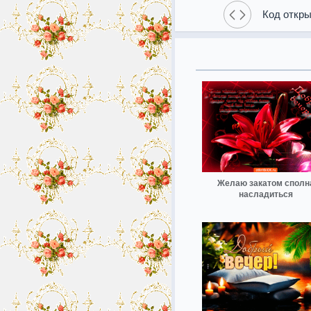
Код откры
Желаю закатом сполн
насладиться