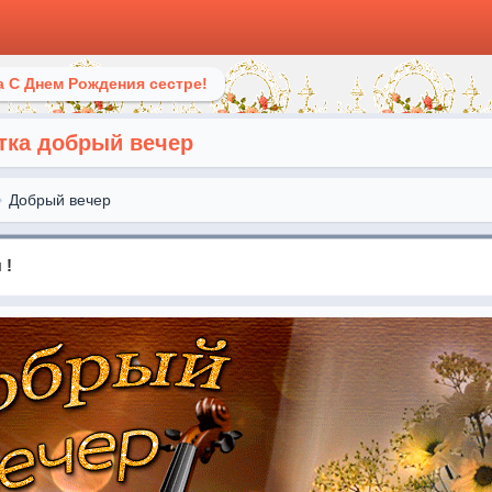
 С Днем Рождения сестре!
тка добрый вечер
Добрый вечер
 !