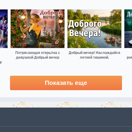
Потрясающая открытка с
Добрый вечер! Наслаждайся
девушкой Добрый вечер
летней тишиной.
ро
р
Показать еще