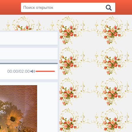
00:00
/
02:00