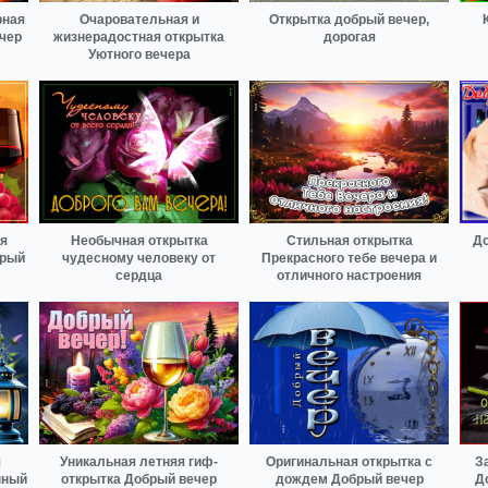
рная
Очаровательная и
Открытка добрый вечер,
чер
жизнерадостная открытка
дорогая
Уютного вечера
я
Необычная открытка
Стильная открытка
До
брый
чудесному человеку от
Прекрасного тебе вечера и
сердца
отличного настроения
я
Уникальная летняя гиф-
Оригинальная открытка с
З
нный
открытка Добрый вечер
дождем Добрый вечер
Д